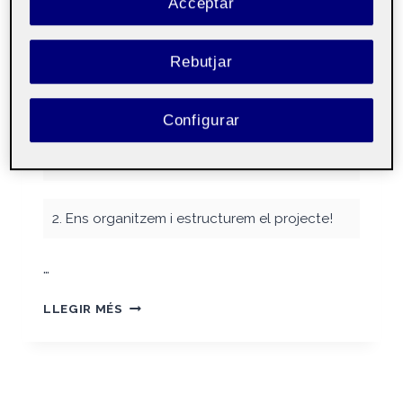
Acceptar
Per
Alberto Berjano Hernández
23 novembre, 2022
Rebutjar
Iniciació a les
Públic
Configurar
competències TIC
aula 2
2. Ens organitzem i estructurem el projecte!
…
PRESENTACIÓ
LLEGIR MÉS