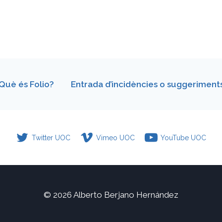
Què és Folio?
Entrada d’incidències o suggeriment
Twitter UOC
Vimeo UOC
YouTube UOC
© 2026 Alberto Berjano Hernández