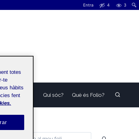
Entra
4
3
ment totes
r-te
teus hàbits
Qui sóc?
Què és Folio?
cies fent
kies.
rar
Cerca