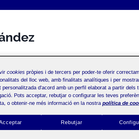
nández
vir
cookies
pròpies i de tercers per poder-te oferir correcta
onalitats del lloc web, amb finalitats analítiques i per mostra
at personalitzada d'acord amb un perfil elaborat a partir dels 
ació. Pots acceptar, rebutjar o configurar les teves preferèn
ota, o obtenir-ne més informació en la nostra
política de coo
Acceptar
Rebutjar
Configu
al teu Folio propi!