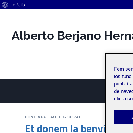
Quant
+ Folio
Vés
al
al
WordPress
contingut
Alberto Berjano Her
Espai Personal
Fem ser
les funci
publicit
de naveg
clic a s
CONTINGUT AUTO GENERAT
Et donem la benvinguda 