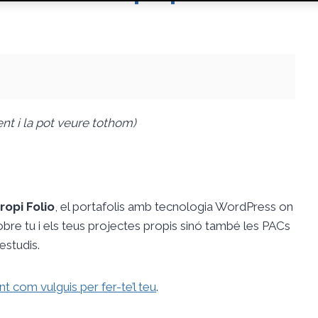
t i la pot veure tothom)
ropi Folio
, el portafolis amb tecnologia WordPress on
bre tu i els teus projectes propis sinó també les PACs
 estudis.
nt com vulguis per fer-te’l teu
.