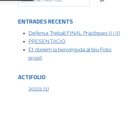
ENTRADES RECENTS
Defensa Treball FINAL Pràctiques (I i II)
PRESENTACIÓ
Et donem la benvinguda al teu Folio
propi!
ACTIFOLIO
20221 (1)