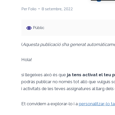
Per
Folio
8 setembre, 2022
Públic
(
Aquesta publicació s’ha generat automàticamen
Hola!
si llegeixes això és que
ja tens activat el teu p
podràs publicar no només tot allò que vulguis so
i activitats de les teves assignatures al llarg dels
Et convidem a explorar-lo i a
personalitzar-lo ta